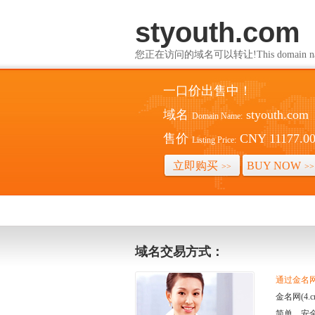
styouth.com
您正在访问的域名可以转让!This domain name i
一口价出售中！
域名
styouth.com
Domain Name:
售价
CNY 11177.0
Listing Price:
立即购买
BUY NOW
>>
>>
域名交易方式：
通过金名网(
金名网(4
简单、安