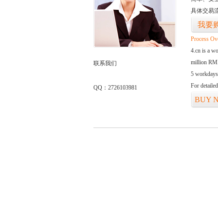
具体交易
我要
Process Ov
4.cn is a w
million RMB
联系我们
5 workdays
For detaile
QQ：2726103981
BUY 