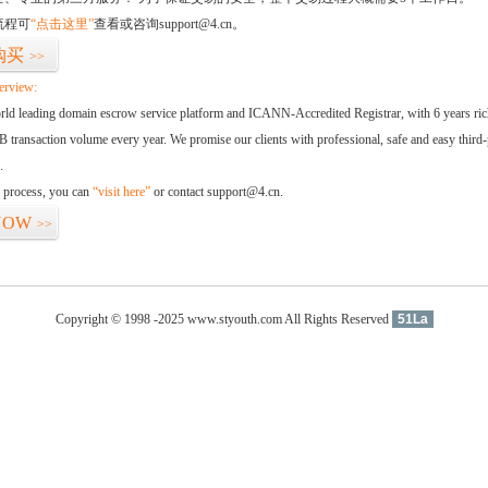
流程可
“点击这里”
查看或咨询support@4.cn。
购买
>>
erview:
orld leading domain escrow service platform and ICANN-Accredited Registrar, with 6 years ri
 transaction volume every year. We promise our clients with professional, safe and easy third-
.
d process, you can
“visit here”
or contact support@4.cn.
NOW
>>
Copyright © 1998 -2025 www.styouth.com All Rights Reserved
51La